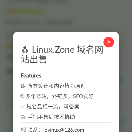
3)上nvidia官网下载相应Linux驱动：
links
www.bing.com
然后搜“linux driver” + 你的nvidia型号
4) 运行这个run包：
×
sh NV*.run
🐧 Linux.Zone 域名网
安装完成后，重启电脑，就可以看到正常的X桌面了。
站出售
参考本站相关文章：
Features:
manjaro用mhwd-tui切换nvidia显卡驱动为video-nvidia闭源驱
📝 所有设计和内容皆为原创
动
🌐 多年老站，外链多，SEO友好
Manjaro初次安装的时候提示failed to start light display
manager，不要放弃，按F4碰碰运气
✅ 域名品相一流，可备案
Mageia 4启用nvidia闭源驱动
🤝 手把手售后技术协助
Fedora 20安装Nvidia闭源驱动成功步骤分享——从此Gnome3不
📨 联系：
lovinux@126.com
卡、3D游戏能玩了！