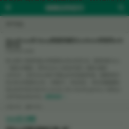
Warning
: "continue" targeting switch is equivalent to "break". Did you mean to use "continue 2"? in
/opt/lampp/htdocs/www.linux.zone/wp-includes/pomo/plural-forms.php
on line
210
Linux区
MYSQL
WordPress的 Mysql数据库编码从utf8mb4转换到utf8
的方法
2020年8月27日
发表
网上很多人都讲的是utf8转换到utf8mb4的方法。我用的是Linux，
一直是utf8编码，而Windows上测试开发的一般默认都是
utf8mb4，当Windows用户传输sql文件给我的时候，我要将其中
的utf8mb4转换为utf8。 步骤如下，有先有后： 用文本编辑器修
改sql文件中的utf8mb4_unicode_520_ci为utf8_general_ci 修改sql
文件中的utf8mb4为...
继续阅读 >>
抢沙发
MySQL
Linux区小调查