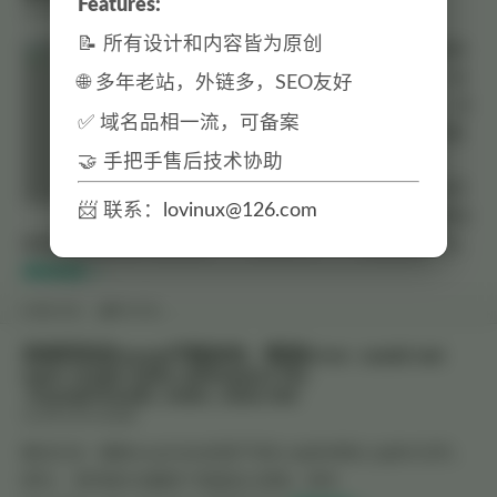
Features:
2016年4月5日
发表
📝 所有设计和内容皆为原创
CMS添加修改文章的简单方法是直接用
sql客户端工具（如navicat、sqlyog）修
🌐 多年老站，外链多，SEO友好
改数据库。 很多CMS功能虽然繁多，但
✅ 域名品相一流，可备案
功能都限制死了，不能涵盖日常所有需
🤝 手把手售后技术协助
要的操作，比如批量复制添加文章、
excel文件导入，都很不方便，要手动开
📨 联系：
lovinux@126.com
发插件，繁琐到尿急。 用navicat这样的
数据库工具直接修改数据库，一个菜单命令、一个按钮或者一条...
继续阅读 >>
抢沙发
MySQL
系统死机后mysql不能启动，错误Error: could not
open single-table tablespace file
.\mysql\innodb_index_stats.ibd
2015年12月14日
发表
解决方法：删除mysql\data目录下的ib_logfile0和ib_logfile1文件，
即可。 有时候方法戳穿了就是这么简单。参考