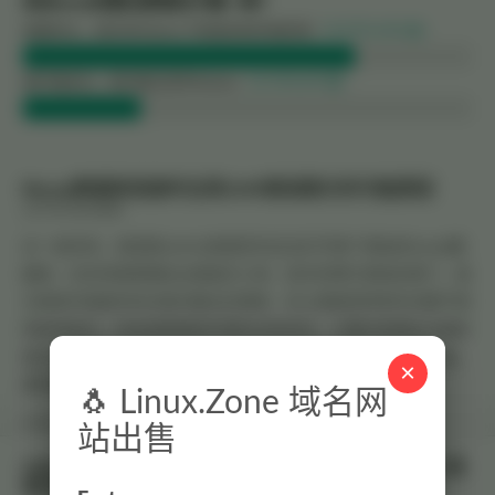
你对wine的看法更倾向于哪一种？
我喜欢它，因为Windows下有很多软件很好用
74.07% (140 票)
我不喜欢它，因为我讨厌Windows
25.93% (49 票)
Mysql数据库连接时出现1045错误提示的可能原因
2017年1月6日
发表
近一段时间，发现用navicat和网页均无法打开某个网站的mysql数
据库，在空间商管理后台里提交工单，技术员帮忙很快处理了。我
又继续问他能否告诉我问题出在哪里，好让我碰到同样的问题不用
再麻烦他们。他说是数据库的密码没有同步，只要在管理后台重新
提交密码就可以。后来在另一个无法连接的数据库上检验了一遍，
×
果然成...
继续阅读 >>
🐧 Linux.Zone 域名网
抢沙发
MySQL
站出售
CMS添加修改文章的简单方法是直接用sql客户端工具
修改数据库