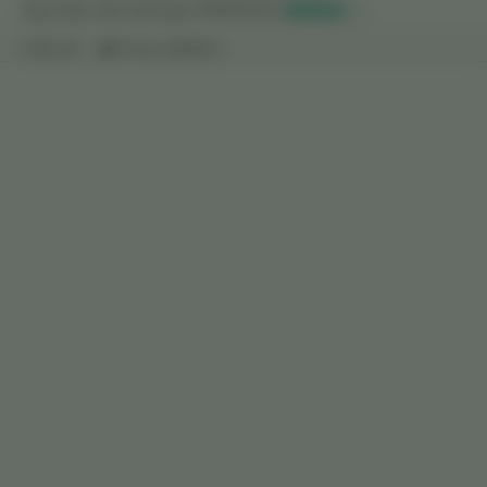
http://bbs.csdn.net/topics/390344231
继续阅读 >>
抢沙发
MySQL
,
经验技巧